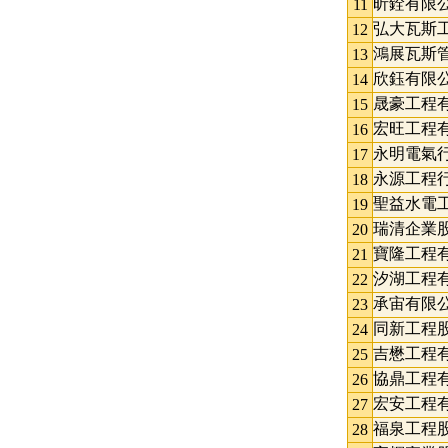
昕銓有限
11
弘大瓦斯
12
鴻展瓦斯
13
欣鈺有限
14
晟豪工程
15
宏旺工程
16
永明電氣
17
永源工程
18
聖益水電
19
瑞清企業
20
寶隆工程
21
汐湖工程
22
承宙有限
23
同新工程
24
吉懋工程
25
協鼎工程
26
宏安工程
27
福泉工程
28