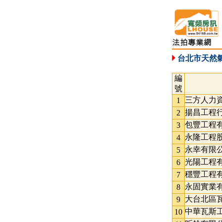
台北市天然
編
號
三方人力
1
揚昌工程
2
包豐工程
3
永隆工程
4
永幸有限
5
光陽工程
6
穩豐工程
7
永固實業
8
大台北區
9
中華瓦斯
10