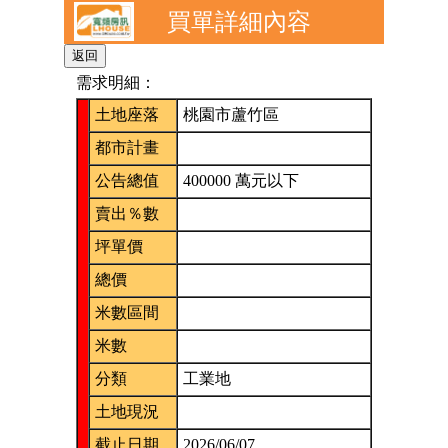
買單詳細內容
需求明細：
土地座落
桃園市蘆竹區
都市計畫
公告總值
400000 萬元以下
賣出％數
坪單價
總價
米數區間
米數
分類
工業地
土地現況
截止日期
2026/06/07