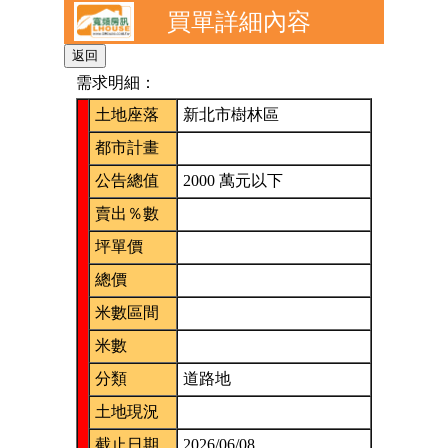
買單詳細內容
需求明細：
土地座落
新北市樹林區
都市計畫
公告總值
2000 萬元以下
賣出％數
坪單價
總價
米數區間
米數
分類
道路地
土地現況
截止日期
2026/06/08