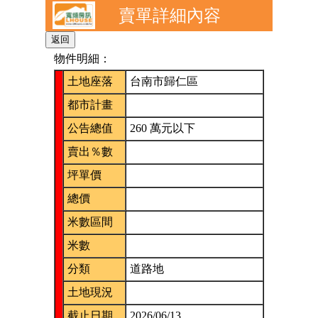
賣單詳細內容
物件明細：
土地座落
台南市歸仁區
都市計畫
公告總值
260 萬元以下
賣出％數
坪單價
總價
米數區間
米數
分類
道路地
土地現況
截止日期
2026/06/13