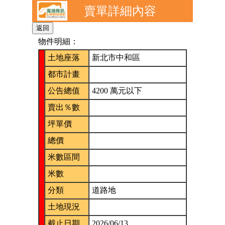
賣單詳細內容
物件明細：
土地座落
新北市中和區
都市計畫
公告總值
4200 萬元以下
賣出％數
坪單價
總價
米數區間
米數
分類
道路地
土地現況
截止日期
2026/06/13