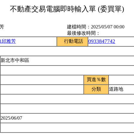
不動產交易電腦即時輸入單 (委買單)
雅芳
建檔時間：
2025/05/07 00:00
最後修改時間：
0933847742
51邱雅芳
行動電話
新北市中和區
買進％數
分類
道路地
2025/06/07