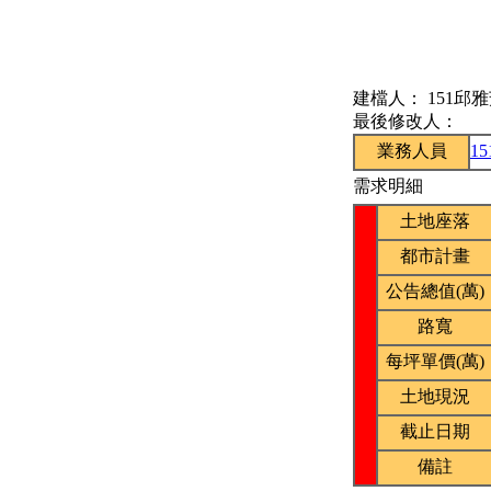
建檔人：
151邱
最後修改人：
業務人員
1
需求明細
土地座落
都市計畫
公告總值(萬)
路寬
每坪單價(萬)
土地現況
截止日期
備註