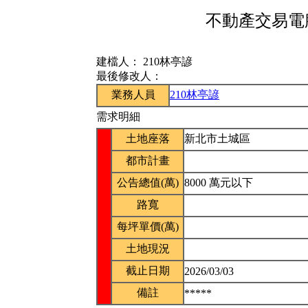
不動產交易電腦
建檔人：
210林亭諺
最後修改人：
業務人員
210林亭諺
需求明細
土地座落
新北市土城區
都市計畫
公告總值(萬)
8000 萬元以下
路寬
每坪單價(萬)
土地現況
截止日期
2026/03/03
備註
*****