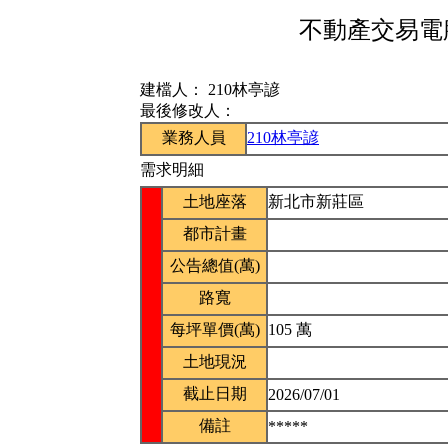
不動產交易電腦
建檔人：
210林亭諺
最後修改人：
業務人員
210林亭諺
需求明細
土地座落
新北市新莊區
都市計畫
公告總值(萬)
路寬
每坪單價(萬)
105 萬
土地現況
截止日期
2026/07/01
備註
*****