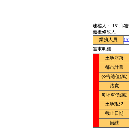
建檔人：
151邱
最後修改人：
業務人員
1
需求明細
土地座落
都市計畫
公告總值(萬)
路寬
每坪單價(萬)
土地現況
截止日期
備註