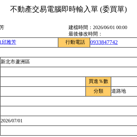
不動產交易電腦即時輸入單 (委買單)
雅芳
建檔時間：
2026/06/01 00:00
最後修改時間：
0933847742
51邱雅芳
行動電話
新北市蘆洲區
買進％數
分類
道路地
2026/07/01