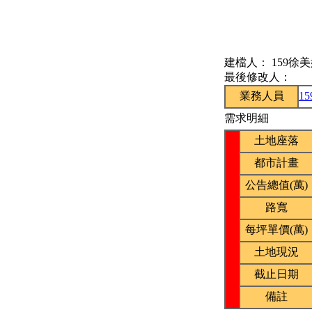
建檔人：
159徐
最後修改人：
業務人員
1
需求明細
土地座落
都市計畫
公告總值(萬)
路寬
每坪單價(萬)
土地現況
截止日期
備註