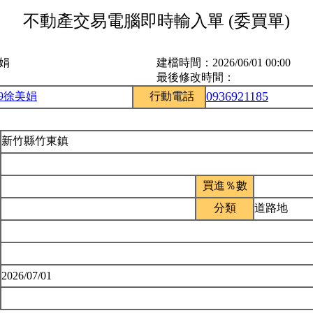
不動產交易電腦即時輸入單 (委買單)
美娟
建檔時間：
2026/06/01 00:00
最後修改時間：
0936921185
59徐美娟
行動電話
新竹縣竹東鎮
買進％數
分類
道路地
2026/07/01