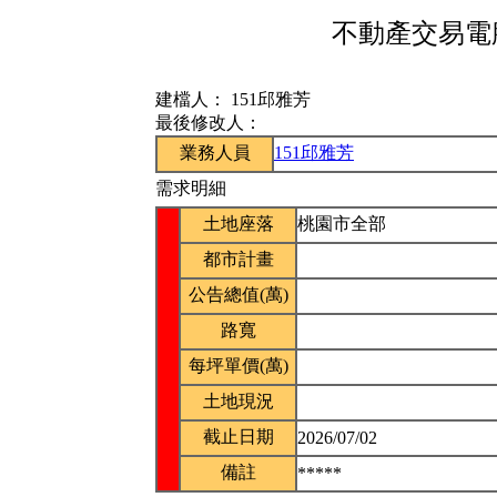
不動產交易電腦
建檔人：
151邱雅芳
最後修改人：
業務人員
151邱雅芳
需求明細
土地座落
桃園市全部
都市計畫
公告總值(萬)
路寬
每坪單價(萬)
土地現況
截止日期
2026/07/02
備註
*****