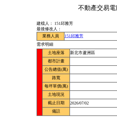
不動產交易電腦
建檔人：
151邱雅芳
最後修改人：
業務人員
151邱雅芳
需求明細
土地座落
新北市蘆洲區
都市計畫
公告總值(萬)
路寬
每坪單價(萬)
土地現況
截止日期
2026/07/02
備註