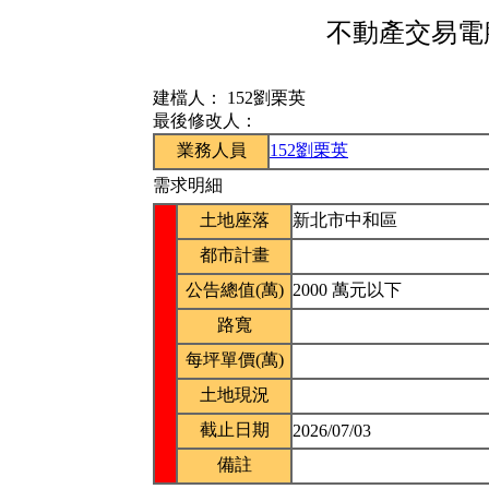
不動產交易電腦
建檔人：
152劉栗英
最後修改人：
業務人員
152劉栗英
需求明細
土地座落
新北市中和區
都市計畫
公告總值(萬)
2000 萬元以下
路寬
每坪單價(萬)
土地現況
截止日期
2026/07/03
備註