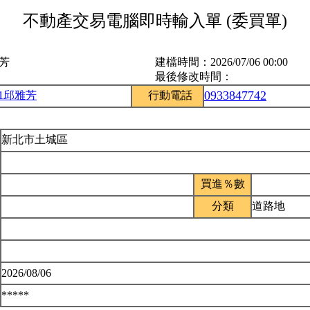
不動產交易電腦即時輸入單 (委買單)
雅芳
建檔時間：
2026/07/06 00:00
最後修改時間：
0933847742
51邱雅芳
行動電話
新北市土城區
買進％數
分類
道路地
2026/08/06
*****