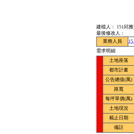
建檔人：
151邱
最後修改人：
業務人員
1
需求明細
土地座落
都市計畫
公告總值(萬)
路寬
每坪單價(萬)
土地現況
截止日期
備註