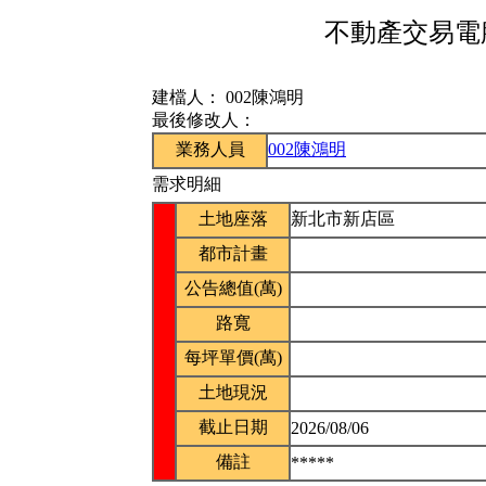
不動產交易電腦
建檔人：
002陳鴻明
最後修改人：
業務人員
002陳鴻明
需求明細
土地座落
新北市新店區
都市計畫
公告總值(萬)
路寬
每坪單價(萬)
土地現況
截止日期
2026/08/06
備註
*****