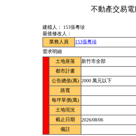
不動產交易電腦
建檔人：
153張粵珍
最後修改人：
業務人員
153張粵珍
需求明細
土地座落
新竹市全部
都市計畫
公告總值(萬)
2000 萬元以下
路寬
每坪單價(萬)
土地現況
截止日期
2026/08/06
備註