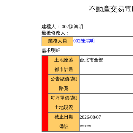
不動產交易電腦
建檔人：
002陳鴻明
最後修改人：
業務人員
002陳鴻明
需求明細
土地座落
台北市全部
都市計畫
公告總值(萬)
路寬
每坪單價(萬)
土地現況
截止日期
2026/08/07
備註
*****