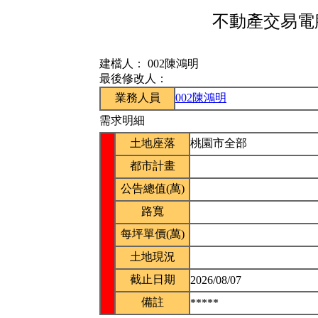
不動產交易電腦
建檔人：
002陳鴻明
最後修改人：
業務人員
002陳鴻明
需求明細
土地座落
桃園市全部
都市計畫
公告總值(萬)
路寬
每坪單價(萬)
土地現況
截止日期
2026/08/07
備註
*****