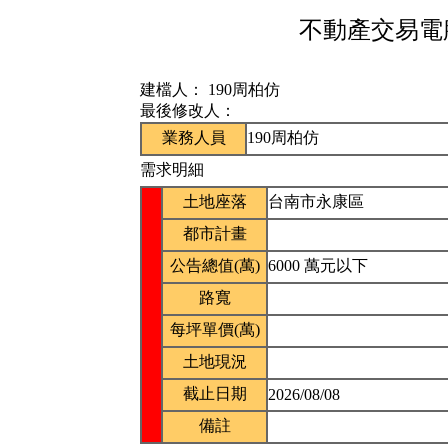
不動產交易電腦
建檔人：
190周柏仿
最後修改人：
業務人員
190周柏仿
需求明細
土地座落
台南市永康區
都市計畫
公告總值(萬)
6000 萬元以下
路寬
每坪單價(萬)
土地現況
截止日期
2026/08/08
備註