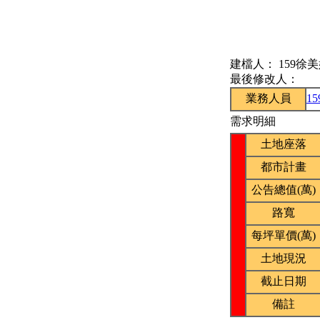
建檔人：
159徐
最後修改人：
業務人員
1
需求明細
土地座落
都市計畫
公告總值(萬)
路寬
每坪單價(萬)
土地現況
截止日期
備註