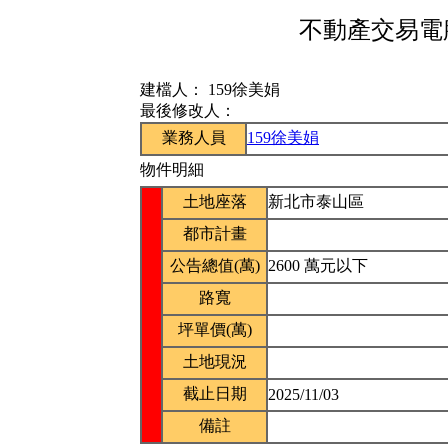
不動產交易電腦
建檔人：
159徐美娟
最後修改人：
業務人員
159徐美娟
物件明細
土地座落
新北市泰山區
都市計畫
公告總值(萬)
2600 萬元以下
路寬
坪單價(萬)
土地現況
截止日期
2025/11/03
備註