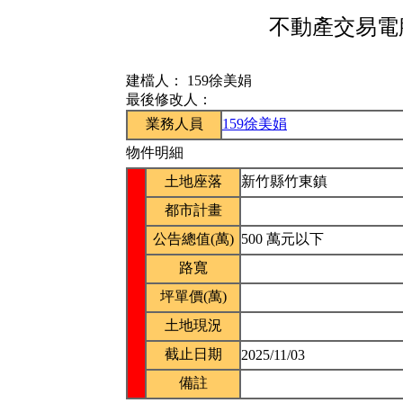
不動產交易電腦
建檔人：
159徐美娟
最後修改人：
業務人員
159徐美娟
物件明細
土地座落
新竹縣竹東鎮
都市計畫
公告總值(萬)
500 萬元以下
路寬
坪單價(萬)
土地現況
截止日期
2025/11/03
備註