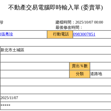
不動產交易電腦即時輸入單 (委賣單)
粵珍
建檔時間：
2025/10/07 00:00
最後修改時間：
0983007851
53張粵珍
行動電話
新北市土城區
賣出％數
分類
道路地
2025/11/07
*****