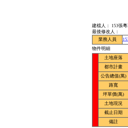
建檔人：
153張
最後修改人：
業務人員
1
物件明細
土地座落
都市計畫
公告總值(萬)
路寬
坪單價(萬)
土地現況
截止日期
備註