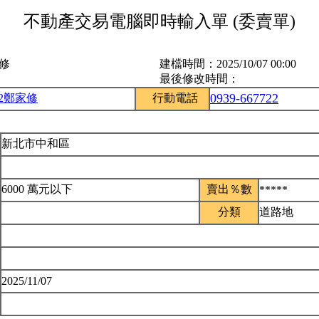
不動產交易電腦即時輸入單 (委賣單)
家修
建檔時間：
2025/10/07 00:00
最後修改時間：
0939-667722
42鄭家修
行動電話
新北市中和區
6000 萬元以下
賣出％數
*****
分類
道路地
2025/11/07