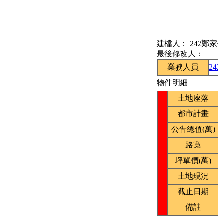
建檔人：
242鄭
最後修改人：
業務人員
2
物件明細
土地座落
都市計畫
公告總值(萬)
路寬
坪單價(萬)
土地現況
截止日期
備註