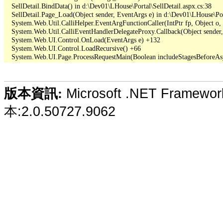
   SellDetail.BindData() in d:\Dev01\LHouse\Portal\SellDetail.aspx.cs:38

   SellDetail.Page_Load(Object sender, EventArgs e) in d:\Dev01\LHouse\Port
   System.Web.Util.CalliHelper.EventArgFunctionCaller(IntPtr fp, Object o, 
   System.Web.Util.CalliEventHandlerDelegateProxy.Callback(Object sender,
   System.Web.UI.Control.OnLoad(EventArgs e) +132

   System.Web.UI.Control.LoadRecursive() +66

Microsoft .NET Framewo
版本資訊:
本:2.0.50727.9062