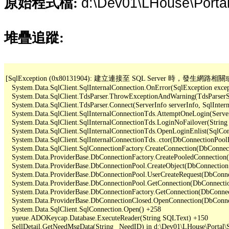
d:\Dev01\LHouse\Portal
原始程式檔:
堆疊追蹤:
[SqlException (0x80131904): 建立連接至 SQL Server 
   System.Data.SqlClient.SqlInternalConnection.OnError(SqlException exce
   System.Data.SqlClient.TdsParser.ThrowExceptionAndWarning(TdsParserSt
   System.Data.SqlClient.TdsParser.Connect(ServerInfo serverInfo, SqlInte
   System.Data.SqlClient.SqlInternalConnectionTds.AttemptOneLogin(Server
   System.Data.SqlClient.SqlInternalConnectionTds.LoginNoFailover(String 
   System.Data.SqlClient.SqlInternalConnectionTds.OpenLoginEnlist(SqlCon
   System.Data.SqlClient.SqlInternalConnectionTds..ctor(DbConnectionPoolI
   System.Data.SqlClient.SqlConnectionFactory.CreateConnection(DbConnec
   System.Data.ProviderBase.DbConnectionFactory.CreatePooledConnection
   System.Data.ProviderBase.DbConnectionPool.CreateObject(DbConnection
   System.Data.ProviderBase.DbConnectionPool.UserCreateRequest(DbConne
   System.Data.ProviderBase.DbConnectionPool.GetConnection(DbConnecti
   System.Data.ProviderBase.DbConnectionFactory.GetConnection(DbConnec
   System.Data.ProviderBase.DbConnectionClosed.OpenConnection(DbConnec
   System.Data.SqlClient.SqlConnection.Open() +258

   yueue.ADOKeycap.Database.ExecuteReader(String SQLText) +150

   SellDetail.GetNeedMsgData(String _NeedID) in d:\Dev01\LHouse\Portal\Se