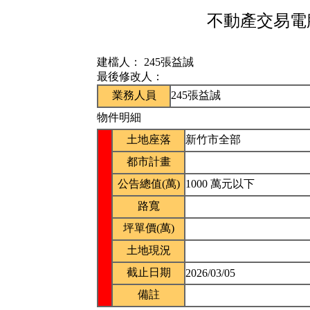
不動產交易電腦
建檔人：
245張益誠
最後修改人：
業務人員
245張益誠
物件明細
土地座落
新竹市全部
都市計畫
公告總值(萬)
1000 萬元以下
路寬
坪單價(萬)
土地現況
截止日期
2026/03/05
備註