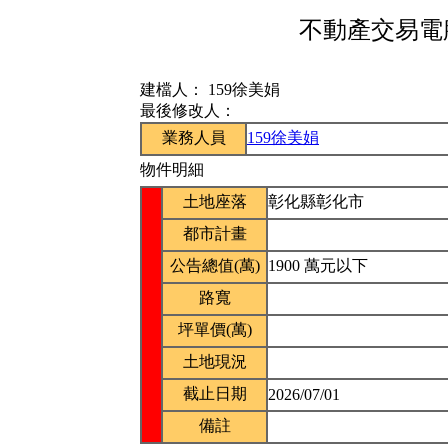
不動產交易電腦
建檔人：
159徐美娟
最後修改人：
業務人員
159徐美娟
物件明細
土地座落
彰化縣彰化市
都市計畫
公告總值(萬)
1900 萬元以下
路寬
坪單價(萬)
土地現況
截止日期
2026/07/01
備註