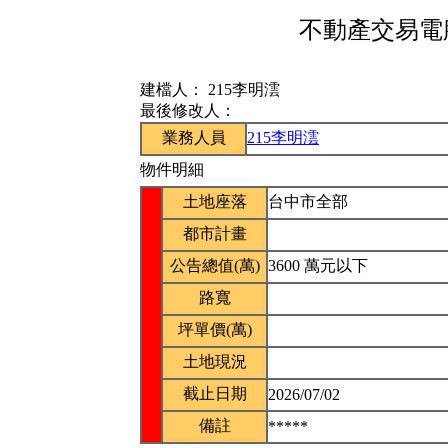
不動產交易電腦
建檔人：
215李明澐
最後修改人：
業務人員
215李明澐
物件明細
土地座落
台中市全部
都市計畫
公告總值(萬)
3600 萬元以下
路寬
坪單價(萬)
土地現況
截止日期
2026/07/02
備註
*****