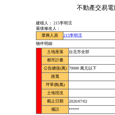
不動產交易電腦
建檔人：
215李明澐
最後修改人：
業務人員
215李明澐
物件明細
土地座落
台北市全部
都市計畫
公告總值(萬)
70000 萬元以下
路寬
坪單價(萬)
土地現況
截止日期
2026/07/02
備註
*****