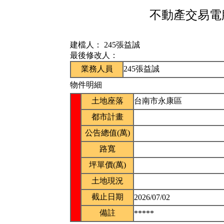
不動產交易電腦
建檔人：
245張益誠
最後修改人：
業務人員
245張益誠
物件明細
土地座落
台南市永康區
都市計畫
公告總值(萬)
路寬
坪單價(萬)
土地現況
截止日期
2026/07/02
備註
*****