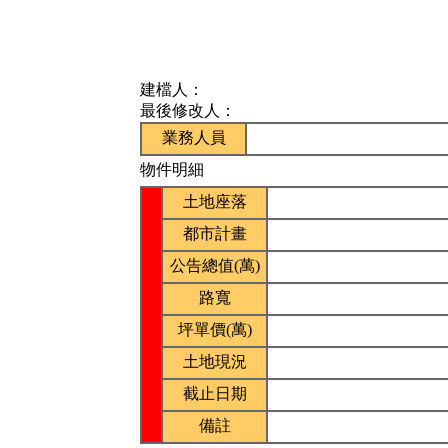
建檔人：
最後修改人：
業務人員
物件明細
土地座落
都市計畫
公告總值(萬)
路寬
坪單價(萬)
土地現況
截止日期
備註