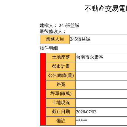
不動產交易電腦
建檔人：
245張益誠
最後修改人：
業務人員
245張益誠
物件明細
土地座落
台南市永康區
都市計畫
公告總值(萬)
路寬
坪單價(萬)
土地現況
截止日期
2026/07/03
備註
*****