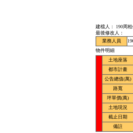
建檔人：
190周
最後修改人：
業務人員
1
物件明細
土地座落
都市計畫
公告總值(萬)
路寬
坪單價(萬)
土地現況
截止日期
備註