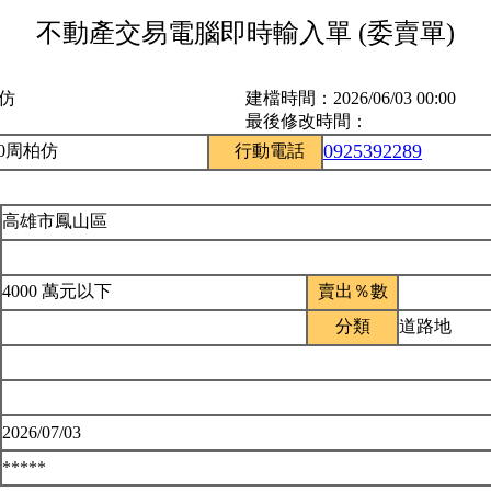
不動產交易電腦即時輸入單 (委賣單)
柏仿
建檔時間：
2026/06/03 00:00
最後修改時間：
0925392289
90周柏仿
行動電話
高雄市鳳山區
4000 萬元以下
賣出％數
分類
道路地
2026/07/03
*****