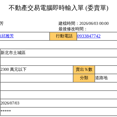
不動產交易電腦即時輸入單 (委賣單)
雅芳
建檔時間：
2026/06/03 00:00
最後修改時間：
0933847742
51邱雅芳
行動電話
新北市土城區
2300 萬元以下
賣出％數
分類
道路地
2026/07/03
*****