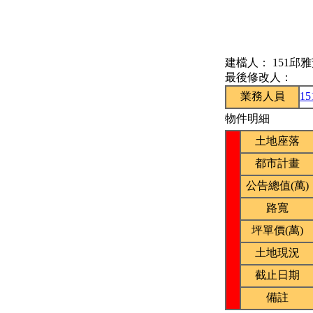
建檔人：
151邱
最後修改人：
業務人員
1
物件明細
土地座落
都市計畫
公告總值(萬)
路寬
坪單價(萬)
土地現況
截止日期
備註