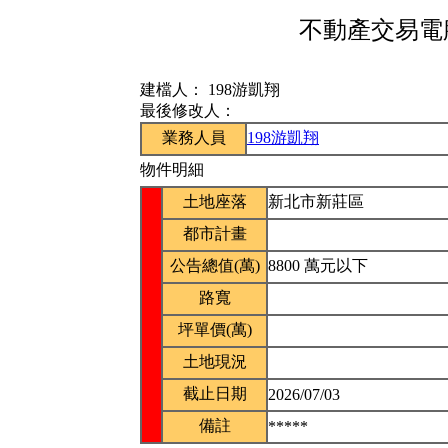
不動產交易電腦
建檔人：
198游凱翔
最後修改人：
業務人員
198游凱翔
物件明細
土地座落
新北市新莊區
都市計畫
公告總值(萬)
8800 萬元以下
路寬
坪單價(萬)
土地現況
截止日期
2026/07/03
備註
*****