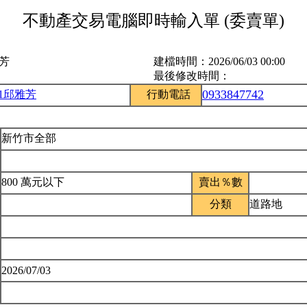
不動產交易電腦即時輸入單 (委賣單)
雅芳
建檔時間：
2026/06/03 00:00
最後修改時間：
0933847742
51邱雅芳
行動電話
新竹市全部
800 萬元以下
賣出％數
分類
道路地
2026/07/03