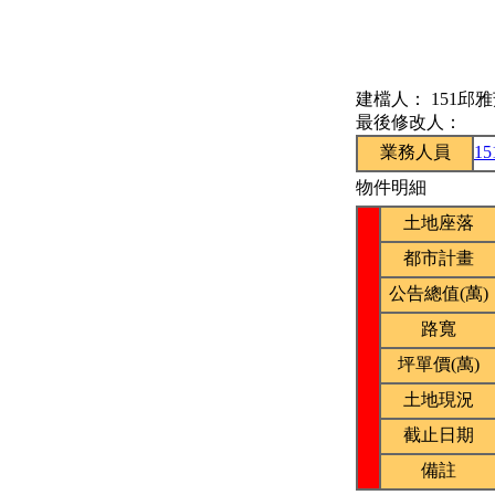
建檔人：
151邱
最後修改人：
業務人員
1
物件明細
土地座落
都市計畫
公告總值(萬)
路寬
坪單價(萬)
土地現況
截止日期
備註