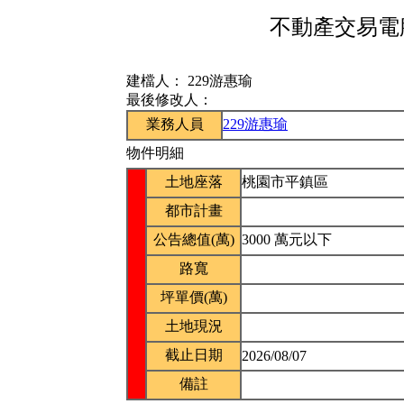
不動產交易電腦
建檔人：
229游惠瑜
最後修改人：
業務人員
229游惠瑜
物件明細
土地座落
桃園市平鎮區
都市計畫
公告總值(萬)
3000 萬元以下
路寬
坪單價(萬)
土地現況
截止日期
2026/08/07
備註