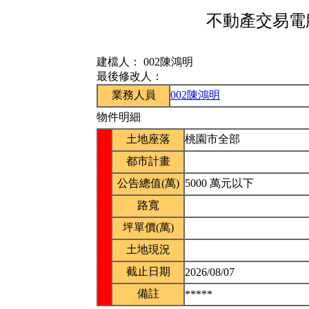
不動產交易電腦
建檔人：
002陳鴻明
最後修改人：
業務人員
002陳鴻明
物件明細
土地座落
桃園市全部
都市計畫
公告總值(萬)
5000 萬元以下
路寬
坪單價(萬)
土地現況
截止日期
2026/08/07
備註
*****