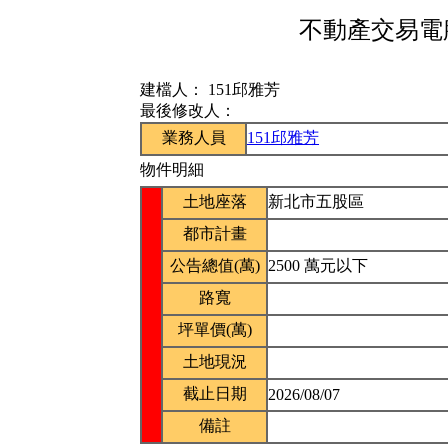
不動產交易電腦
建檔人：
151邱雅芳
最後修改人：
業務人員
151邱雅芳
物件明細
土地座落
新北市五股區
都市計畫
公告總值(萬)
2500 萬元以下
路寬
坪單價(萬)
土地現況
截止日期
2026/08/07
備註