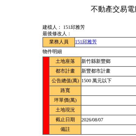
不動產交易電腦
建檔人：
151邱雅芳
最後修改人：
業務人員
151邱雅芳
物件明細
土地座落
新竹縣新豐鄉
都市計畫
新豐都市計畫
公告總值(萬)
1500 萬元以下
路寬
坪單價(萬)
土地現況
截止日期
2026/08/07
備註