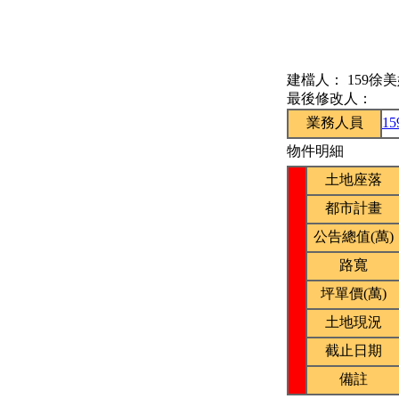
建檔人：
159徐
最後修改人：
業務人員
1
物件明細
土地座落
都市計畫
公告總值(萬)
路寬
坪單價(萬)
土地現況
截止日期
備註