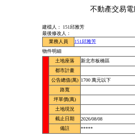
不動產交易電腦
建檔人：
151邱雅芳
最後修改人：
業務人員
151邱雅芳
物件明細
土地座落
新北市板橋區
都市計畫
公告總值(萬)
1700 萬元以下
路寬
坪單價(萬)
土地現況
截止日期
2026/08/08
備註
*****