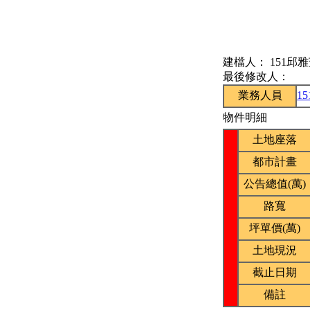
建檔人：
151邱
最後修改人：
業務人員
1
物件明細
土地座落
都市計畫
公告總值(萬)
路寬
坪單價(萬)
土地現況
截止日期
備註