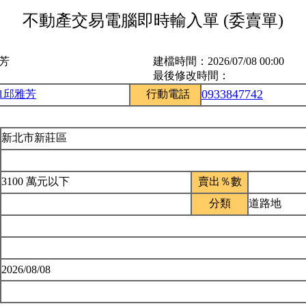
不動產交易電腦即時輸入單 (委賣單)
雅芳
建檔時間：
2026/07/08 00:00
最後修改時間：
0933847742
51邱雅芳
行動電話
新北市新莊區
3100 萬元以下
賣出％數
分類
道路地
2026/08/08